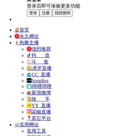
登录后即可体验更多功能
登录
注册
找回密码
首页
永久网址
热舞主播
强烈推荐
抖 音
斗 鱼
虎牙直播
CC 直播
Sooplive
哔哩哔哩
新浪微博
快 手
YY 直播
花椒直播
其它平台
实用网址
实用工具