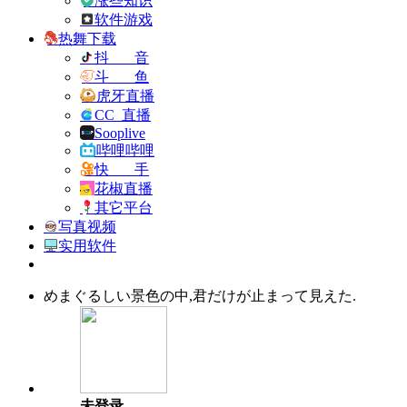
涨些知识
软件游戏
热舞下载
抖 音
斗 鱼
虎牙直播
CC 直播
Sooplive
哔哩哔哩
快 手
花椒直播
其它平台
写真视频
实用软件
めまぐるしい景色の中,君だけが止まって見えた.
未登录