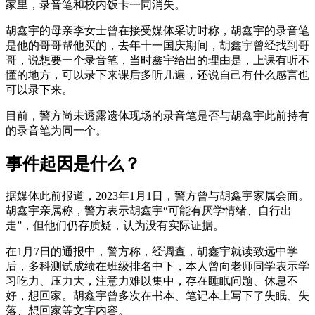
家里，录音笔和校内饭卡一同消失。
胡鑫宇的母亲李女士曾在接受媒体采访时称，胡鑫宇的录音笔
是他的哥哥帮他买的，去年十一国庆期间，胡鑫宇曾经找到哥
哥，说想要一个录音笔，当时鑫宇给出的理由是，上课有听不
懂的地方，可以录下来课后多听几遍，还说自己有什么感言也
可以录下来。
目前，警方尚未透露遗体现场的录音笔是否与胡鑫宇此前持有
的录音笔为同一个。
事件起因是什么？
据媒体此前报道，2023年1月1日，警方曾与胡鑫宇家属会面。
胡鑫宇亲属称，警方表示胡鑫宇“可能有厌学情绪、自行出
走”，但他们仍存质疑，认为没有实际证据。
在1月7日的通报中，警方称，经调查，胡鑫宇就读致远中学
后，多科测试成绩在班级排名中下，本人曾向老师同学表示学
习吃力、压力大，注意力难以集中，存在睡眠问题、休息不
好，想回家。胡鑫宇曾多次在书本、笔记本上写下了失眠、失
落、想回家等文字内容。