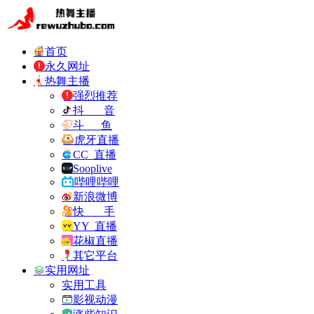
首页
永久网址
热舞主播
强烈推荐
抖 音
斗 鱼
虎牙直播
CC 直播
Sooplive
哔哩哔哩
新浪微博
快 手
YY 直播
花椒直播
其它平台
实用网址
实用工具
影视动漫