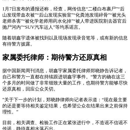
1月7日发布的通报还称，经查，网传信息“二楼白布裹尸”“后
山发现带血衣被”“后山发现实验室”“化粪池发现碎骨”“被光头
老师杀害”“被化学老师用药水化掉”“被人带进医院割去器官后
抛尸河内”“SUV汽车运人”等均系谣言。
随着胡鑫宇遗体被找到以及现场发现录音笔等，或有新的信息
有待警方披露。
家属委托律师：期待警方还原真相
据中国新闻周刊消息，胡鑫宇家属委托律师郑晓静告诉记者，
自己和警方一直都在持续跟进胡鑫宇事件。“警方的确在这三
个多月的时间做了非常细致大量的工作，也期待警方能够尽快
还原真相，回应公众关切。
”关于下一步的计划，郑晓静律师向记者表示道：“现在最主要
的还是要等待相关鉴定结果，也希望公众在结果出来之前保持
理性。”
目前，相关调查、检验工作正在紧张进行中，不造谣不信谣不
传谣，静待真相水落石出。