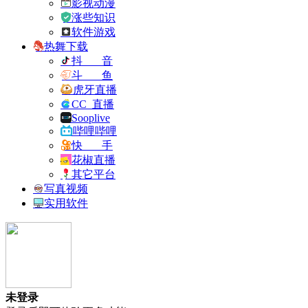
影视动漫
涨些知识
软件游戏
热舞下载
抖 音
斗 鱼
虎牙直播
CC 直播
Sooplive
哔哩哔哩
快 手
花椒直播
其它平台
写真视频
实用软件
未登录